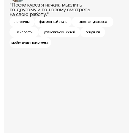
Наталья Бока
Графический / веб-дизайнер
«Я начала совсем по-другому смотреть
на дизайн. »
логотипы
фирменный стиль
сложная упаковка
нейросети
упаковка соц.сетей
лендинги
мобильные приложения