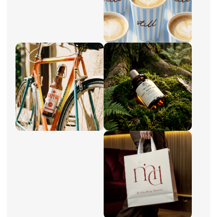
Связаться
Смотреть портфолио
Алена
Графический / веб-дизайнер
«После курса ты выходишь не с мыслью
«Я могу красиво», а с пониманием, я знаю, что
делаю, зачем и почему именно так»
логотипы
фирменный стиль
сложная упаковка
нейросети
упаковка соц.сетей
лендинги