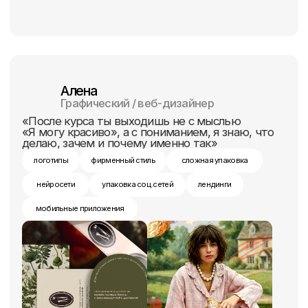
Кристина
Веб-дизайнер
«Для меня сайт — это не картинка,
а инструмент продаж. Поэтому я всегда
думаю и о бизнес-целях, и об удобстве
клиентов.»
лендинг
презентации
интернет-магазины
нейросети
упаковка соц.сетей
таплинки
мобильные приложения