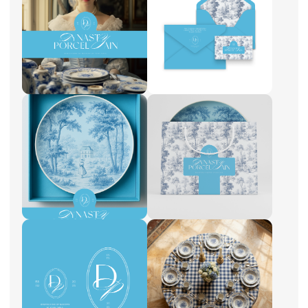
Лейсана
Графический / веб-дизайнер
"После курса я начала мыслить
по‑другому и по‑новому смотреть
на свою работу."
логотипы
фирменный стиль
сложная упаковка
нейросети
упаковка соц.сетей
лендинги
мобильные приложения