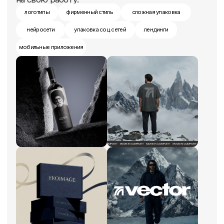
Связаться
Смотреть портфолио
Ольга
Графический / веб-дизайнер
"После курса появилась уверенность
в себе, и понимание, куда двигаться"
логотипы
фирменный стиль
сложная упаковка
нейросети
упаковка соц.сетей
лендинги
мобильные приложения