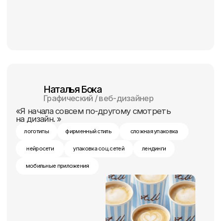
Ангелина
Графический / веб-дизайнер
"После курса я начала мыслить
по‑другому и по‑новому смотреть
на свою работу."
логотипы
фирменный стиль
сложная упаковка
нейросети
упаковка соц.сетей
лендинги
мобильные приложения