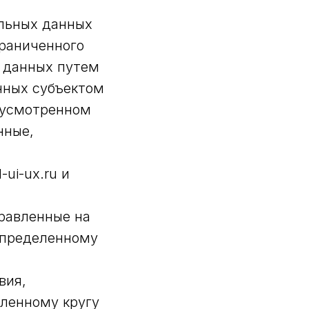
альных данных
граниченного
х данных путем
нных субъектом
дусмотренном
нные,
-ui-ux.ru и
правленные на
определенному
вия,
ленному кругу