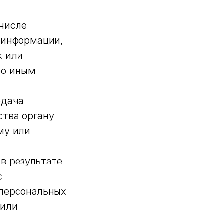
с
 числе
 информации,
х или
бо иным
едача
ства органу
му или
в результате
с
персональных
/или