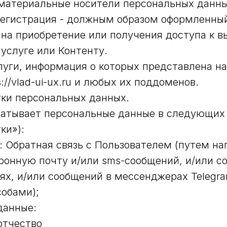
материальные носители персональных данны
и Регистрация - должным образом оформленны
на приобретение или получения доступа к в
услуге или Контенту.
услуги, информация о которых представлена н
://vlad-ui-ux.ru и любых их поддоменов.
тки персональных данных.
батывает персональные данные в следующих 
ки»):
: Обратная связь с Пользователем (путем н
ронную почту и/или sms-сообщений, и/или с
ях, и/или сообщений в мессенджерах Telegr
обами);
данные:
отчество