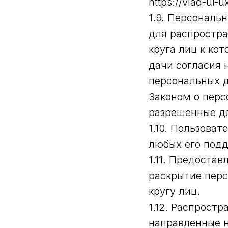
https://vlad-ui
1.9. Персональ
для распростра
круга лиц к ко
дачи согласия 
персональных 
Законом о перс
разрешенные дл
1.10. Пользоват
любых его подд
1.11. Предоста
раскрытие пер
кругу лиц.
1.12. Распрост
направленные 