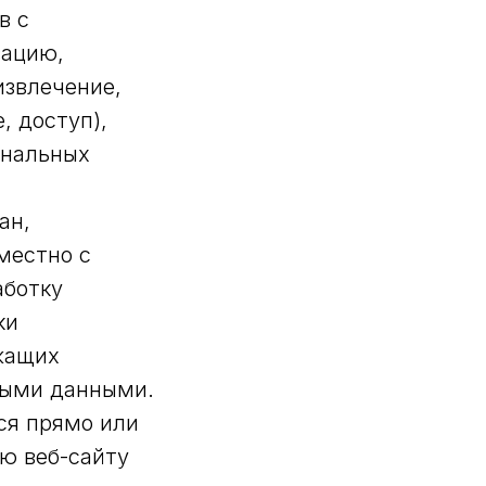
в с
зацию,
извлечение,
, доступ),
ональных
ан,
местно с
аботку
ки
жащих
ными данными.
ся прямо или
ю веб-сайту