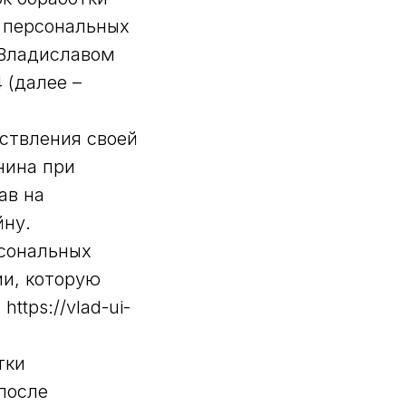
 персональных
Владиславом
 (далее –
ствления своей
нина при
ав на
йну.
рсональных
ии, которую
tps://vlad-ui-
тки
 после