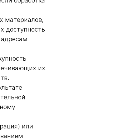
если обработка
х материалов,
их доступность
о адресам
купность
печивающих их
тв.
ультате
ительной
тному
рация) или
ованием