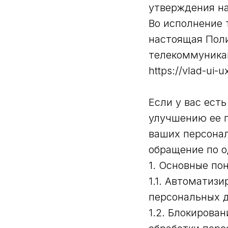
утверждения н
Во исполнение т
настоящая Поли
телекоммуникац
https://vlad-ui-u
Если у вас есть
улучшению ее п
ваших персонал
обращение по о
1. Основные по
1.1. Автоматиз
персональных 
1.2. Блокирова