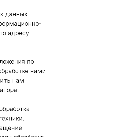
ых данных
нформационно-
по адресу
дложения по
обработке нами
вить нам
атора.
обработка
техники.
ращение