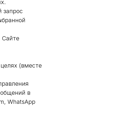
х.
й запрос
ыбранной
а Сайте
целях (вместе
аправления
ообщений в
am, WhatsApp