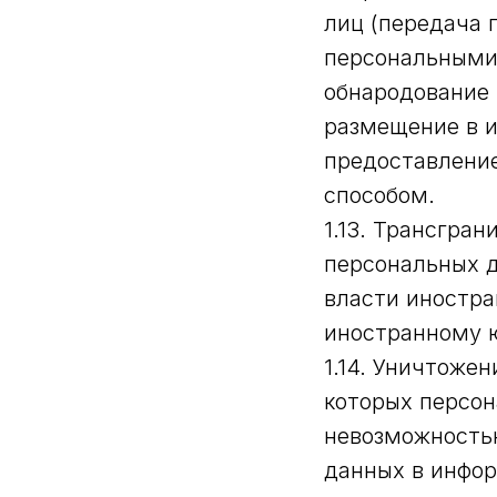
лиц (передача 
персональными 
обнародование 
размещение в 
предоставлени
способом.
1.13. Трансгра
персональных д
власти иностра
иностранному 
1.14. Уничтоже
которых персон
невозможность
данных в инфо