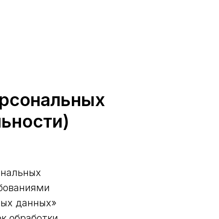
ерсональных
ьности)
ональных
ебованиями
ных данных»
ок обработки