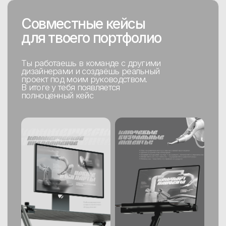
Примеры разборов домашних
работ учеников. До/После