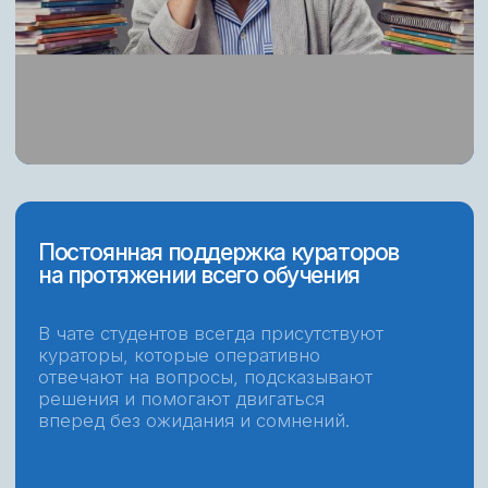
Сборник
Челлендж
марафонов +
200.000 ₽
мини-курсы
за 75 дней
отдельно 12 990 ₽
отдельно 3 990 ₽
Большой раздел на обучении
Дизайнер нового поколения
Вы научитесь работать с нейросетями
и умными инструментами, которые ускоряют
работу, усиливают креатив и дают
преимущество в конкурентной среде. То, что
сегодня ищут студии, агентства и клиенты.