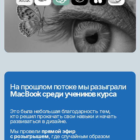
Проектирую и верстаю лендинги
Продумываю структуру сайта и собираю его на
Tilda.
Понимаю логику продающих страниц.
Оформляю digital-пространство бренда
Делаю дизайн для ВКонтакте, создаю
топлинки, оформляю трейд-магазин и кабинет
гет-курса.
Собираю всё в единую систему.
Создаю презентации и визуальную
упаковку
Готовлю стильные презентации для проектов и
клиентов. Умею красиво и понятно доносить
идеи.
Собираю продающее портфолио
Оформляю кейсы, показываю процесс
работы и результат. Умею презентовать
себя как специалиста.
Работаю с клиентами и нейросетями
Провожу брифинг, презентую дизайн,
аргументирую решения. Использую нейросети