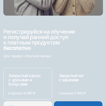
именно вы.
После обучения ваше
резюме будет выглядеть
так:
Веб-дизайнер
Владислав Ковальчук