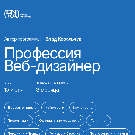
Автор программы
Влад Ковальчук
Профессия
Веб-дизайнер
старт
продолжительность
15 июня
3 месяца
Базовые навыки
Нейросети
Вау-экраны
Презентации
Оформление соц. сетей
Таплинки
Лендинги + Тильда
Геткурс + Верстка
Портфолио + Клиенты