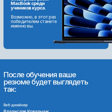
В процессе обучения —
челлендж: заработать
200 000 ₽ с нуля за время курса
.
Ученики зарабатывают
во время обучения
С третьей недели обучения ученики
могут попробовать сделать реальный
заказ и заработать первые деньги.
А кто-то окупить курс сразу