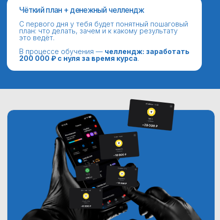
Программа курса
120+ уроков
15 работ в портфолио
Длительность программы 2,5 месяца