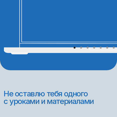
Личный стратегический разбор с
каждым участником потока, который
убирает хаос и даёт чёткий план роста
Личный стратегический разбор
— это твоя точка перезапуска.
За один созвон мы находим, что именно
тормозит твой рост, и выстраиваем
индивидуальный план выхода на нужный
уровень в дизайне и доходе.