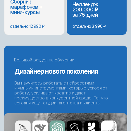
Навыки
Уверенно работаю в Figma
Создаю макеты сайтов, интерфейсов и презентаций.
Работаю с сетками, стилями и разными приемами.
Разрабатываю современный веб-дизайн
Создаю вау-экраны, продумываю композицию,
цвет и типографику. Делаю визуал, который
выглядит профессионально.