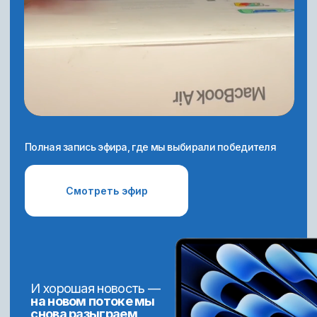
Портфолио, которое продаёт
За время обучения ты оформишь сильное,
продуманное портфолио, с которым реально
устроиться
на фриланс или в офис
. Проекты
будут не "для галочки", а под реальные задачи
бизнеса — то, что ценят работодатели
и клиенты.
Результат — возможность выйти на доход
от 70 000 ₽ в месяц
и выше.
Чёткий план + денежный челлендж
С первого дня у тебя будет понятный пошаговый
план: что делать, зачем и к какому результату
это ведёт.