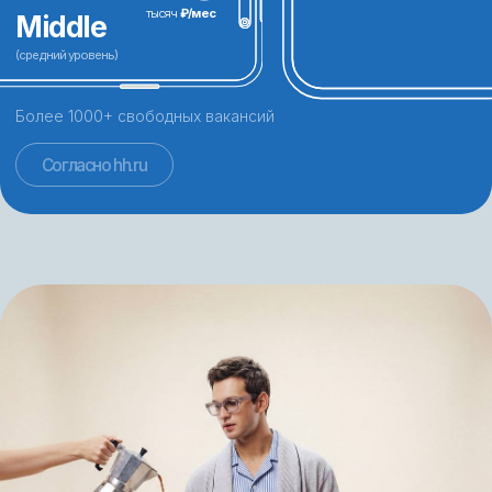
обучение
Опытным фрилансера и тем,
кто хочет добавить новую услугу
Если вы уже работаете как фрилансер
в других областях, например, логотипы
или фирменный стиль, добавление
навыков создания презентаций, таплинков
и др. позволит вам расширить свои услуги
и привлечь больше клиентов.
Это
увеличит вашу конкурентоспособность
и доход.
Новичкам и тем,
кто хочет
сменить профессию
Этот курс поможет освоить базовые
принципы дизайна, а также развить
навыки в создании презентаций,
лендингов, магазинов, вк и др. Знания,
полученные
на курсе, станут хорошей основой для
дальнейшего профессионального роста.
Специалисты
по
маркетингу и брендингу