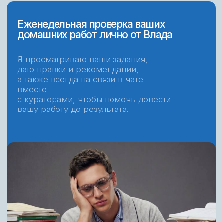
Регистрируйся на обучение
и получай ранний доступ
к платным продуктам
бесплатно
Для тарифа с обратной связью
Закрытый канал
Закрытый чат
с уроками и
с заказами
бонусами
отдельно 9 990 ₽
отдельно 5 990 ₽