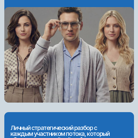
На прошлом потоке мы разыграли
MacBook среди учеников курса
Это была небольшая благодарность тем,
кто решил прокачать свои навыки и начать
развиваться в дизайне.
Мы провели
прямой эфир
с розыгрышем
, где случайным образом
выбрали победителя. Самое приятное —
увидеть
настоящую реакцию человека
,
который узнал, что выиграл MacBook.