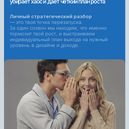
Полная запись эфира, где мы выбирали победителя
Смотреть эфир
И хорошая новость —
на новом потоке мы
снова разыграем
MacBook среди
учеников курса
.
Возможно, в этот раз
победителем станете