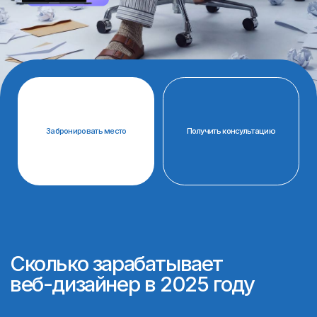
Сколько зарабатывает
веб-дизайнер в 2025 году
Доход веб-дизайнера
в России в 2026 году зависит
от опыта, уровня навыков,
портфолио и формата работы.
Специалисты могут работать
на фрилансе, в студии или
с зарубежными клиентами,
поэтому уровень заработка
может сильно отличаться.
Senior
(опытный)
60
тысяч
₽/мес
180
Junior
(после обучения)
тысяч
₽/мес
110
тысяч
₽/мес
Middle
(средний уровень)